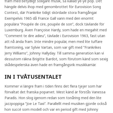
fram med betydligt soligare musik, så kallad yé-yé pop. Det
hängde delvis ihop med genombrottet för Eurovision Song
Contest, där Frankrike tidigt skördade stora framgångar.
Exempelvis 1965 då France Gall vann med den enormt
populära ”Poupée de cire, poupée de son”, dock tävlande för
Luxemburg. Även Françoise Hardy, som hade en megahit med
”Comment te dire adieu”, tävlade i Eurovision 1963, fast utan
att nå ända fram. Inte mindre populär, men med lite tuffare
framtoning, var Sylvie Vartan, som var gift med ”Frankrikes
Jerry Williams”, Johnny Hallyday. Till samma generation kan vi
dessutom räkna Brigitte Bardot, som förutom känd som sexig
skådespelerska även hade en framgångsrik musikkarriär.
IN I TVÅTUSENTALET
Kommer vi längre fram i tiden finns det flera tjejer som har
förvaltat det franska poparvet. Mest känd är förstås Vanessa
Paradis. Hon slog igenom redan som tonåring med den lite
jazzpoppiga ”Joe Le Taxi”. Parallellt med musiken gjorde också
hon succé som modell och var en period gift med Johnny